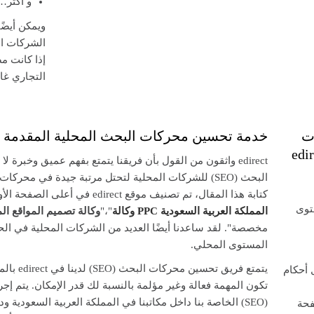
و اكثر…
ويمكن أيضً
الشركات الت
إذا كانت م
التجاري غال
ت
خدمة تحسين محركات البحث المحلية المقدمة من rect
توفر خدمة edirect
edirect واثقون من القول بأن فريقنا يتمتع بفهم عميق وخب
البحث (SEO) للشركات المحلية لتحتل مرتبة جيدة في مح
كتابة هذا المقال، تم تصنيف موقع edirect في أعلى الصفحة الأولى لـ Google لـ: "
وكالة PPC المملكة العربية السعودية
"،"
وكالة تصميم المواقع الم
مخصصة". لقد ساعدنا أيضًا العديد من الشركات المحلية في ال
المستوى المحلي.
يتمتع فريق 
 أحكام
تكون المهمة فعالة وغير مؤلمة بالنسبة لك قدر الإمكان. يتم إ
(SEO) الخاصة بنا داخل مكاتبنا في المملكة العربية السعودية و
حة