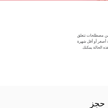
بق لك أن بحثت في Google عن مصطلحات تتعلق
أصغر أو أقل شهرة
ه الحالة يمكنك
حجز