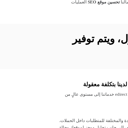
النا
تحسين موقع SEO
العمليات
، ويتم توفير
ينا بتكلفة معقولة
على الرغم من أن هذه عملية معقدة ومفصلة، فقد طورت edirect خدماتنا إلى مستوى عالٍ من
ة والمختلفة للمتطلبات داخل الحملات.
م، إلى جانب تحليل موجز لموقعك وحالة