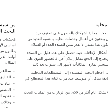
محلية
من سيست
البحث ال
بحث المحلية لشركتك بالحصول على تصنيف جيد
يبحثون عن أعمال وخدمات محلية. بالنسبة للعديد من
مُحسّنات 
 هذا مصدرًا لا يقدر بثمن للعملاء الجدد أو العملاء.
أساسي لأول
يطلبون من ا
أشكال الإعلانات حيث تحصل على عدد قليل من العملاء
أولئك الذي
 وتحتاج إلى الدفع مقابل إعلان آخر، فالحضور القوي على
المثال:
ستجني ثماره. المكافآت لأشهر إلى سنوات بعد ذلك.
مطاعم
على أحجام البحث المستندة إلى المصطلحات المحلية.
الفنادق
قة تمامًا، أي متوسط عدد مرات كتابة هذا المصطلح في
عيادات
المصنو
ستجذب المراكز الثلاثة الأولى في Google بشكل عام أكثر من 50% من الزيارات من عمليات البحث
تقديم ا
وكالات 