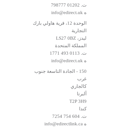
ت.
01202 798777
ه
info@edirect.uk
الوحدة 12، قرية هاولي بارك
التجارية
ليدز، LS27 0BZ
المملكة المتحدة
ت.
0113 493 1771
ه
info@edirect.uk
150 - الجادة التاسعة جنوب
غرب
كالجاري
ألبرتا
T2P 3H9
كندا
ت.
604 754 7254
ه
info@edirectlink.ca