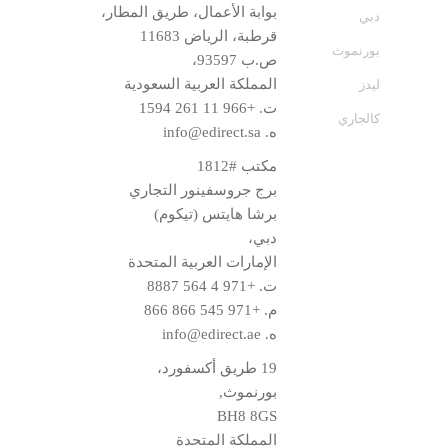
بوابة الأعمال، طريق المطار،
دبي
قرطبة، الرياض 11683
بورنموث
ص.ب 93597،
المملكة العربية السعودية
ليدز
ت.
+966 11 261 1594
كالجاري
ه.
info@edirect.sa
مكتب #1812
برج جروسفينور التجاري
برشا هايتس (تيكوم)
دبي،
الإمارات العربية المتحدة
ت.
+971 4 564 8887
م.
+971 545 866 866
ه.
info@edirect.ae
19 طريق أكسفورد،
بورنموث,
BH8 8GS
المملكة المتحدة