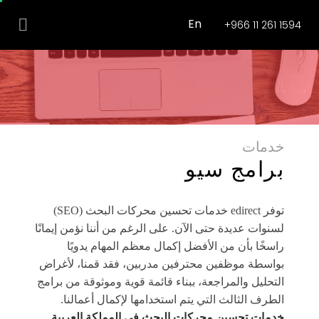
En
+966 11 261 1594
خدمات
برامج سيو
توفر edirect خدمات تحسين محركات البحث (SEO)
لسنوات عديدة حتى الآن. على الرغم من أننا نؤمن إيمانًا
راسخًا بأن من الأفضل إكمال معظم المهام يدويًا
بواسطة موظفين محترفين مدربين، فقد قمنا، لأغراض
التحليل والمراجعة، ببناء قائمة قوية وموثوقة من برامج
الطرف الثالث التي يتم استخدامها لإكمال أعمالنا.
خدمات تحسين محركات البحث في المملكة العربية