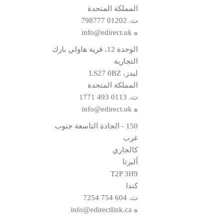
المملكة المتحدة
ت.
01202 798777
ه
info@edirect.uk
الوحدة 12، قرية هاولي بارك
التجارية
ليدز، LS27 0BZ
المملكة المتحدة
ت.
0113 493 1771
ه
info@edirect.uk
150 - الجادة التاسعة جنوب
غرب
كالجاري
ألبرتا
T2P 3H9
كندا
ت.
604 754 7254
ه
info@edirectlink.ca