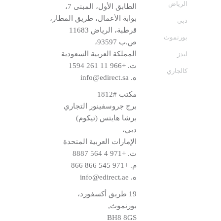
الرياض
الطابق الأول، المبنى 7،
بوابة الأعمال، طريق المطار،
دبي
قرطبة، الرياض 11683
بورنموث
ص.ب 93597،
المملكة العربية السعودية
ليدز
ت.
+966 11 261 1594
كالجاري
ه.
info@edirect.sa
مكتب #1812
برج جروسفينور التجاري
برشا هايتس (تيكوم)
دبي،
الإمارات العربية المتحدة
ت.
+971 4 564 8887
م.
+971 545 866 866
ه.
info@edirect.ae
19 طريق أكسفورد،
بورنموث,
BH8 8GS