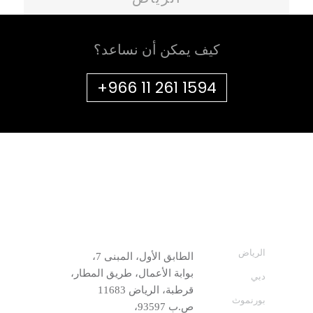
كيف يمكن أن نساعد؟
+966 11 261 1594
الرياض
الطابق الأول، المبنى 7،
بوابة الأعمال، طريق المطار،
دبي
قرطبة، الرياض 11683
بورنموث
ص.ب 93597،