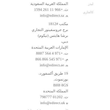
المملكة العربية السعودية
ليدز
ت.
+966 11 261 1594
كالجاري
ه.
info@edirect.sa
مكتب #1812
برج جروسفينور التجاري
برشا هايتس (تيكوم)
دبي،
الإمارات العربية المتحدة
ت.
+971 4 564 8887
م.
+971 545 866 866
ه.
info@edirect.ae
19 طريق أكسفورد،
بورنموث,
BH8 8GS
المملكة المتحدة
ت.
01202 798777
ه
info@edirect.uk