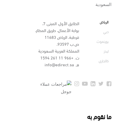
الرياض
الطابق الأول، المبنى 7،
بوابة الأعمال، طريق المطار،
دبي
قرطبة، الرياض 11683
بورنموث
ص.ب 93597،
المملكة العربية السعودية
ليدز
ت.
+966 11 261 1594
كالجاري
ه.
info@edirect.sa
ما نقوم به