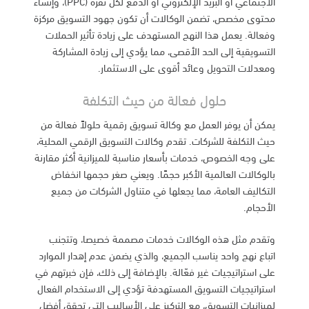
الاجتماعي أو البريد الإلكتروني أو الدفع لكل نقرة (PPC)، وإنشاء
محتوى مخصص، تضمن الوكالات أن تكون جهود التسويق مركزة
وفعالة. يعمل هذا النهج المستهدف على زيادة تأثير الحملات
التسويقية إلى الحد الأقصى، مما يؤدي إلى زيادة المشاركة
ومعدلات التحويل وعائد أقوى على الاستثمار.
حلول فعالة من حيث التكلفة
يمكن أن يوفر العمل مع وكالة تسويق رقمية حلولاً فعالة من
حيث التكلفة للشركات. تقدم وكالات التسويق الرقمي المحلية،
على وجه الخصوص، خدمات بأسعار مناسبة للميزانية أكثر مقارنة
بالوكالات العالمية الأكبر حجمًا. ويعني صغر حجمها انخفاض
التكاليف العامة، مما يجعلها في متناول الشركات من جميع
الأحجام.
وتقدم مثل هذه الوكالات خدمات مصممة خصيصا، وتتجنب
اتباع نهج واحد يناسب الجميع، والذي يضمن عدم إهدار الموارد
على استراتيجيات غير فعّالة. بالإضافة إلى ذلك، فإن خبرتهم في
استراتيجيات التسويق المستهدفة تؤدي إلى الاستخدام الفعال
لميزانيات التسويق، مع التركيز على الأساليب التي تحقق أفضل