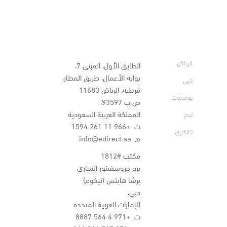
الرياض
الطابق الأول، المبنى 7،
بوابة الأعمال، طريق المطار،
دبي
قرطبة، الرياض 11683
بورنموث
ص.ب 93597،
المملكة العربية السعودية
ليدز
ت.
+966 11 261 1594
كالجاري
ه.
info@edirect.sa
مكتب #1812
برج جروسفينور التجاري
برشا هايتس (تيكوم)
دبي،
الإمارات العربية المتحدة
ت.
+971 4 564 8887