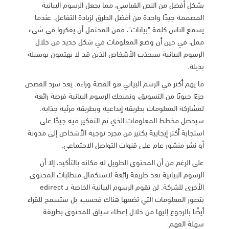
بشكل أفضل من النص القياسي، مما يجعل الرسوم البيانية
المصممة جيدًا واحدة من أفضل الطرق لزيادة التفاعل. عندما
يسمع الناس كلمة "بيانات"، فمن المحتمل أن يفكروا في شيء
ممل، في حين أن وضع المعلومات في شكل جديد من خلال
الرسوم البيانية سيجذب الأشخاص الذين قد لا يهتمون بوسيلة
بديلة.
ما يهم أكثر في الرسم البياني هو القصة وراءه. يعد سرد القصص
جزءًا حيويًا من التسويق، وتمنحك الرسوم البيانية فرصة رائعة
لمشاركة المعلومات بطريقة إبداعية وبطريقة مرئية جذابة.
سيحصل مخطط المعلومات الذي تم التفكير فيه جيدًا على
استجابة أكثر إيجابية بكثير من مجرد توجيه الأشخاص إلى مدونة
أو نشر منشور عام على قنوات التواصل الاجتماعي.
على الرغم من أن المحتوى الطويل له مكانه بالتأكيد، إلا أن
الرسوم البيانية تعد طريقة رائعة لاستكمال متطلبات المحتوى
الأخرى للشركة. لن تقوم الرسوم البيانية الخاصة بـ edirect
بتصور المعلومات التي تضعها هناك فحسب، بل ستسمح للقراء
أيضًا بالرجوع إليها من خلال إعطاء سياق للمحتوى بطريقة
سهلة الفهم.