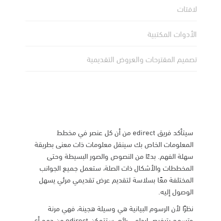
لافتات
الأدوات المكتبية
تصميم المقترحات والعروض التقديمية
سيتأكد فريق edirect من أن كل عنصر في مخطط
المعلومات الخاص بك سينقل معلومات ذات معنى بطريقة
سهلة الفهم. بدءًا من النصوص والصور البسيطة وحتى
المخططات والأشكال ذات الصلة، ستعمل جميع الجوانب
المختلفة معًا بسلاسة لتقديم عرض تقديمي مرئي يسهل
الوصول إليه.
نظرًا لأن الرسوم البيانية هي وسيلة هجينة، فهي مرنة
وتسمح بترخيص إبداعي رائع. ستتمكن edirect من دمج أي