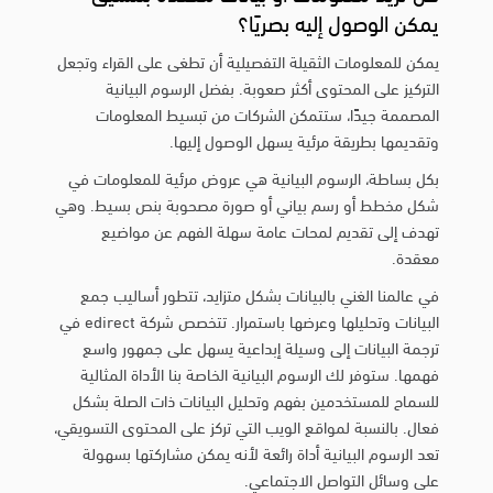
يمكن الوصول إليه بصريًا؟
يمكن للمعلومات الثقيلة التفصيلية أن تطغى على القراء وتجعل
التركيز على المحتوى أكثر صعوبة. بفضل الرسوم البيانية
المصممة جيدًا، ستتمكن الشركات من تبسيط المعلومات
وتقديمها بطريقة مرئية يسهل الوصول إليها.
بكل بساطة، الرسوم البيانية هي عروض مرئية للمعلومات في
شكل مخطط أو رسم بياني أو صورة مصحوبة بنص بسيط. وهي
تهدف إلى تقديم لمحات عامة سهلة الفهم عن مواضيع
معقدة.
في عالمنا الغني بالبيانات بشكل متزايد، تتطور أساليب جمع
البيانات وتحليلها وعرضها باستمرار. تتخصص شركة edirect في
ترجمة البيانات إلى وسيلة إبداعية يسهل على جمهور واسع
فهمها. ستوفر لك الرسوم البيانية الخاصة بنا الأداة المثالية
للسماح للمستخدمين بفهم وتحليل البيانات ذات الصلة بشكل
فعال. بالنسبة لمواقع الويب التي تركز على المحتوى التسويقي،
تعد الرسوم البيانية أداة رائعة لأنه يمكن مشاركتها بسهولة
على وسائل التواصل الاجتماعي.