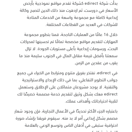
بدأت شركة edirect كشركة تقدم مواقع نموذجية بأرخص
الأسعار في دورست، ثم ازدهرت منذ ذلك الحين لتصبح وكالة
إبداعية كاملة مع مجموعة واسعة من الخدمات المتاحة
للشركات في العديد من القطاعات المختلفة.
خلال 16 عامًا من العمليات الناجحة، قمنا بتطوير مجموعة
المهارات لتقديم مواقع مخصصة تمامًا تم تحسينها لمحركات
البحث، ورسومات إبداعية بأعلى مستويات الجودة. لا تزال
سمعتنا بأفضل قيمة مقابل المال في الجنوب سليمة منذ ما
يقرب من عقدين من الزمن.
في edirect، نفتخر بفريق متنوع ومترابط من الخبراء في جميع
جوانب التطوير التفاعلي، بما في ذلك الإبداع والاستراتيجية
والتقنية. لا يوجد مشروعان متماثلان على الإطلاق وستعمل
edirect معك بشكل وثيق لتقديم خدمة مصممة خصيصًا لك
لتلبية احتياجاتك وأهداف عملك.
باعتباره الجزء الأكثر تحديدًا في الأعمال التجارية، فإن وجود شعار
مصمم بشكل إبداعي أمر لا بد منه. سيقوم فريقنا بإنشاء صورة
احترافية ستبقى في أذهان الناس وتوسع الوعي بالعلامة
التجارية بشكل كبير.