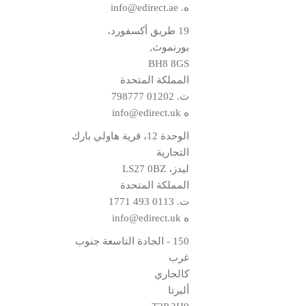
ه.
info@edirect.ae
19 طريق أكسفورد،
بورنموث,
BH8 8GS
المملكة المتحدة
ت.
01202 798777
ه
info@edirect.uk
الوحدة 12، قرية هاولي بارك
التجارية
ليدز، LS27 0BZ
المملكة المتحدة
ت.
0113 493 1771
ه
info@edirect.uk
150 - الجادة التاسعة جنوب
غرب
كالجاري
ألبرتا