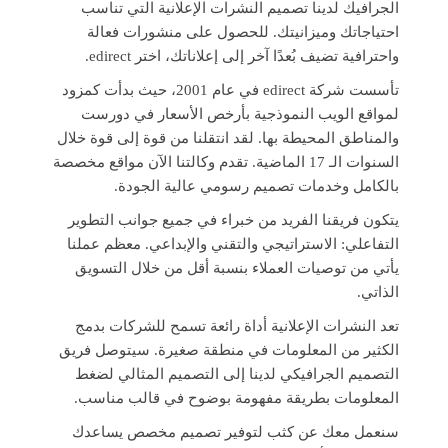
الجرافيك لدينا تصميم النشرات الإعلانية التي تناسب
احتياجاتك وميزانيتك. للحصول على منشورات فعالة
واحترافية تضيف بُعدًا آخر إلى إعلاناتك، اختر edirect.
تأسست شركة edirect في عام 2001، حيث بدأت كمزود
لمواقع الويب النموذجية بأرخص الأسعار في دورست
والمناطق المحيطة بها. لقد انتقلنا من قوة إلى قوة خلال
السنوات الـ 17 الماضية. تقدم وكالتنا الآن مواقع مخصصة
بالكامل وخدمات تصميم رسومي عالية الجودة.
يتكون فريقنا الفريد من خبراء في جميع جوانب التطوير
التفاعلي: الاستراتيجي والتقني والإبداعي. معظم عملنا
يأتي من توصيات العملاء بنسبة أقل من خلال التسويق
الذاتي.
تعد النشرات الإعلانية أداة رائعة تسمح للشركات بدمج
الكثير من المعلومات في منطقة صغيرة. سيتوصل فريق
التصميم الجرافيكي لدينا إلى التصميم المثالي لضغط
المعلومات بطريقة مفهومة بوضوح في قالب مناسب.
سنعمل معك عن كثب لتوفير تصميم مخصص يساعدك