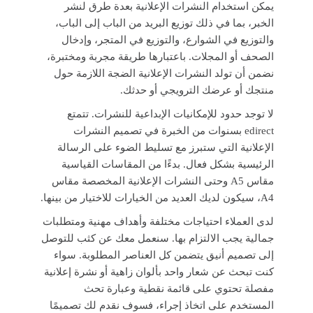
يمكن استخدام النشرات الإعلانية بعدة طرق لنشر
الخبر، بما في ذلك توزيع البريد من الباب إلى الباب،
والتوزيع في الشوارع، والتوزيع في المتجر، وإدخال
الصحف أو المجلات. باعتبارها طريقة مجربة ومختبرة،
نضمن أن تولد النشرات الإعلانية الضجة اللازمة حول
منتجك أو عرضك الترويجي أو حدثك.
لا توجد حدود للإمكانيات الإبداعية للنشرات. تتمتع
edirect بسنوات من الخبرة في تصميم النشرات
الإعلانية التي ستبرز مع تسليط الضوء على الرسالة
الرئيسية بشكل فعال. بدءًا من المقاسات القياسية
مقاس A5 وحتى النشرات الإعلانية المخصصة مقاس
A4، سيكون لديك العديد من الخيارات للاختيار من بينها.
لدى العملاء احتياجات مختلفة وأهداف مهنية ومتطلبات
جمالية يجب الالتزام بها. سنعمل معك عن كثب للتوصل
إلى تصميم أنيق يتضمن كل العناصر المطلوبة. سواء
كنت تبحث عن شعار واحد بألوان زاهية أو نشرة إعلانية
مفصلة تحتوي على قائمة نقطية وعبارة تحث
المستخدم على اتخاذ إجراء، فسوف نقدم لك تصميمًا