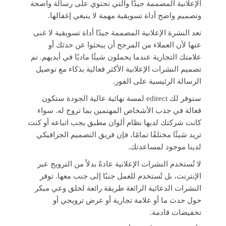
الإعلانية المصممة جيدًا والتي تحتوي على رسالة واضحة
وتصميم واضح أداة تسويقية مهمة لا ينبغي إغفالها.
تعد النشرة الإعلانية المصممة جيدًا أداة تسويقية لا غنى
عنها لأن العملاء من المرجح أن يبحثوا عن حدثك أو
علامتك التجارية عندما يحملون شيئًا ماديًا في أيديهم. تم
تصميم النشرات الإعلانية الأكثر فعالية بذكاء مع توصيل
الرسالة الرئيسية على الفور.
ستوفر لك edirect لمسة نهائية عالية الجودة ستكون
فعالة في جذب الأشخاص المهتمين بما تروج له. سواء
كانت شركتك لديها نظام ألوان مطبق يجب اتباعه أو كنت
تريد شيئًا مختلفًا تمامًا، فإن فريق التصميم الجرافيكي
لدينا موجود لمساعدتك.
لا تُستخدم النشرات الإعلانية عادةً بدلاً من الترويج عبر
الإنترنت، بل تُستخدم للعمل جنبًا إلى جنب معها. توفر
النشرات الدعائية الرائعة طريقة رائعة لخلق وعي مبكر
حول حدث ما أو علامة تجارية أو عرض ترويجي أو
تخفيضات قادمة.