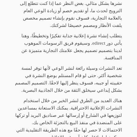
نشرها بشكل مثالي. بغض النظر عما إذا كنت تتطلع إلى
الترويج لحدث ما، أو تقديم خصم أو زيادة الوعي العام
بالعلامة التجارية، فسوف نقوم بإنشاء تصميم مخصص
يلفت الأنظار ومصمم خصيصًا لشركتك.
يتطلب إنشاء نشرة إعلانية جذابة تفكيرًا وتخطيطًا، وهنا
يأتي دور edirect. وسيقوم فريق الرسومات الموهوب
لدينا بتصميم تصميم يجعل علامتك التجارية متميزة عن
المنافسة.
تعد النشرات وسيلة رائعة لنشر الوعي لأنها توفر لمسة
شخصية أكثر. حتى لو قام المستلم بوضع النشرة في
حقيبته أو جيبه، فسوف ينظر إليها لاحقًا. التصميم المصمم
بشكل إبداعي سيخلق الثقة من خلال الجاذبية البصرية.
هناك العديد من الطرق لنشر الخبر من خلال استخدام
النشرات الإعلانية الاحترافية. يمكنك الاستعانة بمساعدين
لتوزيعها في الشارع أو إرسالها عبر صناديق البريد أو تركها
على المنضدة في منفذ البيع بالتجزئة الخاص بك.
الاحتمالات لا حصر لها حقًا مع هذه الطريقة التقليدية التي