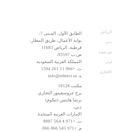
الرياض
الطابق الأول، المبنى 7،
بوابة الأعمال، طريق المطار،
دبي
قرطبة، الرياض 11683
بورنموث
ص.ب 93597،
المملكة العربية السعودية
ليدز
ت.
+966 11 261 1594
كالجاري
ه.
info@edirect.sa
مكتب #1812
برج جروسفينور التجاري
برشا هايتس (تيكوم)
دبي،
الإمارات العربية المتحدة
ت.
+971 4 564 8887
م.
+971 545 866 866