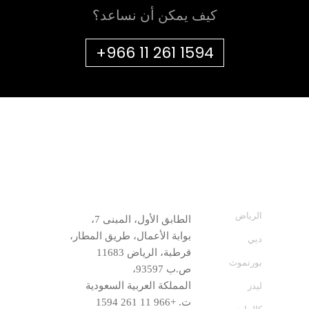
كيف يمكن أن نساعد؟
+966 11 261 1594
الرياض
الطابق الأول، المبنى 7،
بوابة الأعمال، طريق المطار،
دبي
قرطبة، الرياض 11683
بورنموث
ص.ب 93597،
المملكة العربية السعودية
ليدز
ت.
+966 11 261 1594