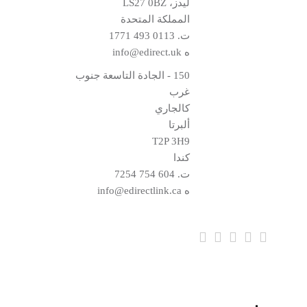
ليدز، LS27 0BZ
المملكة المتحدة
ت.
0113 493 1771
ه
info@edirect.uk
150 - الجادة التاسعة جنوب
غرب
كالجاري
ألبرتا
T2P 3H9
كندا
ت.
604 754 7254
ه
info@edirectlink.ca