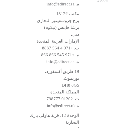
كالجاري
ه.
info@edirect.sa
مكتب #1812
برج جروسفينور التجاري
برشا هايتس (تيكوم)
دبي،
الإمارات العربية المتحدة
ت.
+971 4 564 8887
م.
+971 545 866 866
ه.
info@edirect.ae
19 طريق أكسفورد،
بورنموث,
BH8 8GS
المملكة المتحدة
ت.
01202 798777
ه
info@edirect.uk
الوحدة 12، قرية هاولي بارك
التجارية