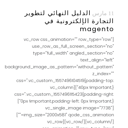
الدليل النهائي لتطوير
11 مارس
التجارة الإلكترونية في
magento
[vc_row css_animation="" row_type="row"
use_row_as_full_screen_section="no"
type="full_width" angled_section="no"
text_align="left"
background_image_as_pattern="without_pattern"
z_index=""
css=".vc_custom_1557496104519{padding-top:
40px !important;}"][vc_column
css=".vc_custom_1557496115423{padding-right:
0px !important;padding-left: 0px !important;}"]
[vc_single_image image="7738"
img_size="2000x581" qode_css_animation=""]
[/vc_column][/vc_row][vc_row