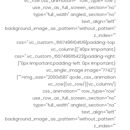
[vc_row css_animation="" row_type="row"
use_row_as_full_screen_section="no"
type="full_width" angled_section="no"
text_align="left"
background_image_as_pattern="without_pattern"
z_index=""
css=".vc_custom_1557496104519{padding-top:
40px !important;}"][vc_column
css=".vc_custom_1557496115423{padding-right:
0px !important;padding-left: 0px !important;}"]
[vc_single_image image="7742"
img_size="2000x581" qode_css_animation=""]
[/vc_column][/vc_row][vc_row
css_animation="" row_type="row"
use_row_as_full_screen_section="no"
type="full_width" angled_section="no"
text_align="left"
background_image_as_pattern="without_pattern"
z_index=""