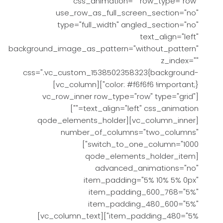
css_animation="" row_type="row"
use_row_as_full_screen_section="no"
type="full_width" angled_section="no"
text_align="left"
background_image_as_pattern="without_pattern"
z_index=""
css=".vc_custom_1538502358323{background-
color: #f6f6f6 !important;}"][vc_column]
[vc_row_inner row_type="row" type="grid"
text_align="left" css_animation=""]
[vc_column_inner][qode_elements_holder
number_of_columns="two_columns"
switch_to_one_column="1000"]
[qode_elements_holder_item
advanced_animations="no"
item_padding="5% 10% 5% 0px"
item_padding_600_768="5%"
item_padding_480_600="5%"
item_padding_480="5%"][vc_column_text]