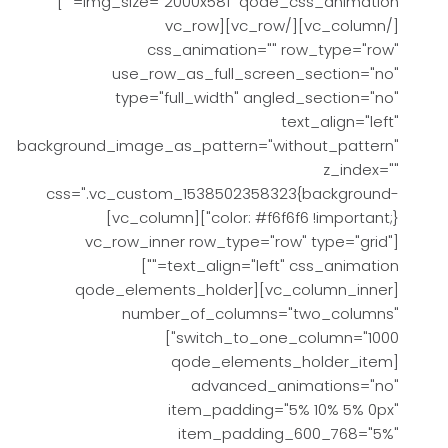
img_size="2000x581" qode_css_animation=""]
[/vc_column][/vc_row][vc_row
css_animation="" row_type="row"
use_row_as_full_screen_section="no"
type="full_width" angled_section="no"
text_align="left"
background_image_as_pattern="without_pattern"
z_index=""
css=".vc_custom_1538502358323{background-
color: #f6f6f6 !important;}"][vc_column]
[vc_row_inner row_type="row" type="grid"
text_align="left" css_animation=""]
[vc_column_inner][qode_elements_holder
number_of_columns="two_columns"
switch_to_one_column="1000"]
[qode_elements_holder_item
advanced_animations="no"
item_padding="5% 10% 5% 0px"
item_padding_600_768="5%"