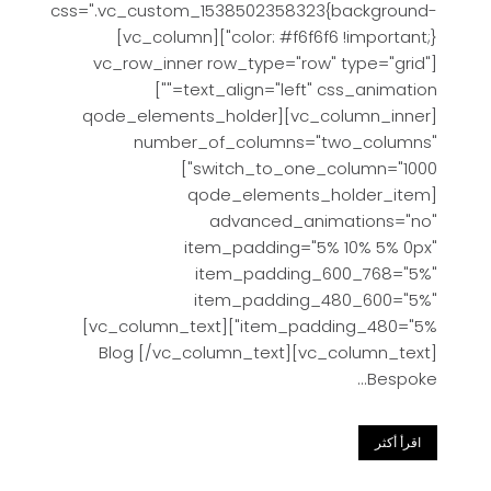
css=".vc_custom_1538502358323{background-
color: #f6f6f6 !important;}"][vc_column]
[vc_row_inner row_type="row" type="grid"
text_align="left" css_animation=""]
[vc_column_inner][qode_elements_holder
number_of_columns="two_columns"
switch_to_one_column="1000"]
[qode_elements_holder_item
advanced_animations="no"
item_padding="5% 10% 5% 0px"
item_padding_600_768="5%"
item_padding_480_600="5%"
item_padding_480="5%"][vc_column_text]
Blog [/vc_column_text][vc_column_text]
Bespoke...
اقرأ أكثر