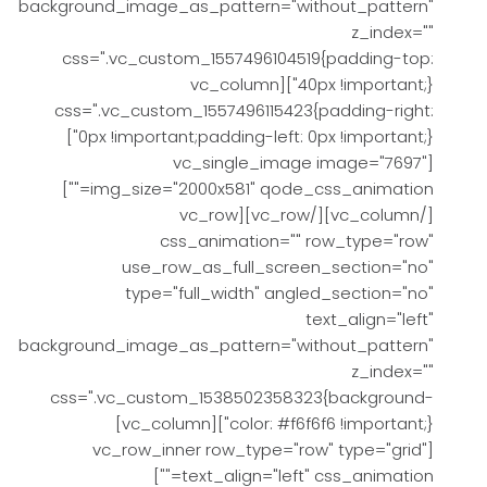
background_image_as_pattern="without_pattern"
z_index=""
css=".vc_custom_1557496104519{padding-top:
40px !important;}"][vc_column
css=".vc_custom_1557496115423{padding-right:
0px !important;padding-left: 0px !important;}"]
[vc_single_image image="7697"
img_size="2000x581" qode_css_animation=""]
[/vc_column][/vc_row][vc_row
css_animation="" row_type="row"
use_row_as_full_screen_section="no"
type="full_width" angled_section="no"
text_align="left"
background_image_as_pattern="without_pattern"
z_index=""
css=".vc_custom_1538502358323{background-
color: #f6f6f6 !important;}"][vc_column]
[vc_row_inner row_type="row" type="grid"
text_align="left" css_animation=""]