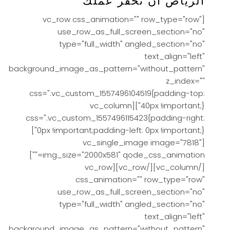
الرياض أن تحفز عملك
[vc_row css_animation="" row_type="row"
use_row_as_full_screen_section="no"
type="full_width" angled_section="no"
text_align="left"
background_image_as_pattern="without_pattern"
z_index=""
css=".vc_custom_1557496104519{padding-top:
40px !important;}"][vc_column
css=".vc_custom_1557496115423{padding-right:
0px !important;padding-left: 0px !important;}"]
[vc_single_image image="7818"
img_size="2000x581" qode_css_animation=""]
[/vc_column][/vc_row][vc_row
css_animation="" row_type="row"
use_row_as_full_screen_section="no"
type="full_width" angled_section="no"
text_align="left"
background_image_as_pattern="without_pattern"