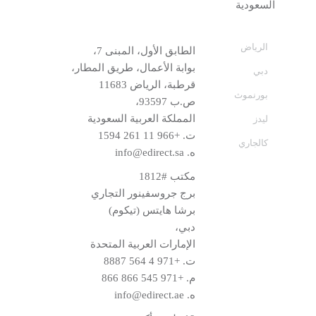
الرياض
الطابق الأول، المبنى 7،
بوابة الأعمال، طريق المطار،
دبي
قرطبة، الرياض 11683
بورنموث
ص.ب 93597،
المملكة العربية السعودية
ليدز
ت.
+966 11 261 1594
كالجاري
ه.
info@edirect.sa
مكتب #1812
برج جروسفينور التجاري
برشا هايتس (تيكوم)
دبي،
الإمارات العربية المتحدة
ت.
+971 4 564 8887
م.
+971 545 866 866
ه.
info@edirect.ae