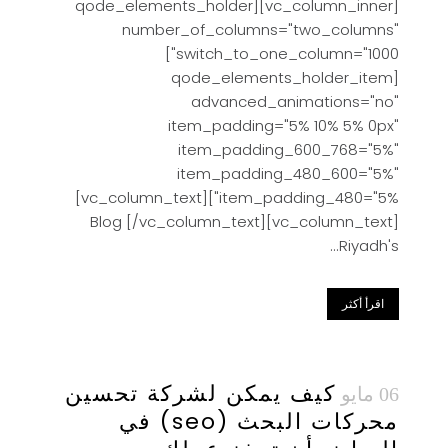
[vc_column_inner][qode_elements_holder
number_of_columns="two_columns"
switch_to_one_column="1000"]
[qode_elements_holder_item
advanced_animations="no"
item_padding="5% 10% 5% 0px"
item_padding_600_768="5%"
item_padding_480_600="5%"
item_padding_480="5%"][vc_column_text]
Blog [/vc_column_text][vc_column_text]
Riyadh's...
اقرأ أكثر
كيف يمكن لشركة تحسين
06 مايو
محركات البحث (seo) في