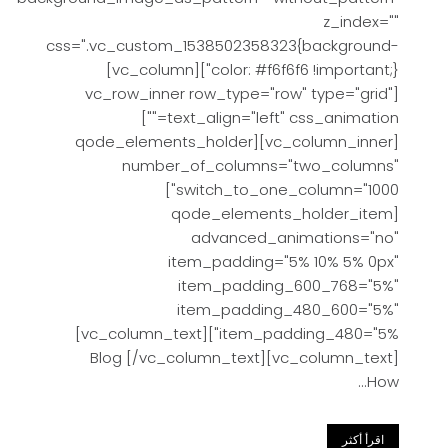
z_index=""
css=".vc_custom_1538502358323{background-
color: #f6f6f6 !important;}"][vc_column]
[vc_row_inner row_type="row" type="grid"
text_align="left" css_animation=""]
[vc_column_inner][qode_elements_holder
number_of_columns="two_columns"
switch_to_one_column="1000"]
[qode_elements_holder_item
advanced_animations="no"
item_padding="5% 10% 5% 0px"
item_padding_600_768="5%"
item_padding_480_600="5%"
item_padding_480="5%"][vc_column_text]
Blog [/vc_column_text][vc_column_text]
How...
اقرأ أكثر