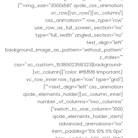
img_size="2000x581" qode_css_animation=""]
[/vc_column][/vc_row][vc_row
css_animation="" row_type="row"
use_row_as_full_screen_section="no"
type="full_width" angled_section="no"
text_align="left"
background_image_as_pattern="without_pattern"
z_index=""
css=".vc_custom_1538502358323{background-
color: #f6f6f6 !important;}"][vc_column]
[vc_row_inner row_type="row" type="grid"
text_align="left" css_animation=""]
[vc_column_inner][qode_elements_holder
number_of_columns="two_columns"
switch_to_one_column="1000"]
[qode_elements_holder_item
advanced_animations="no"
item_padding="5% 10% 5% 0px"