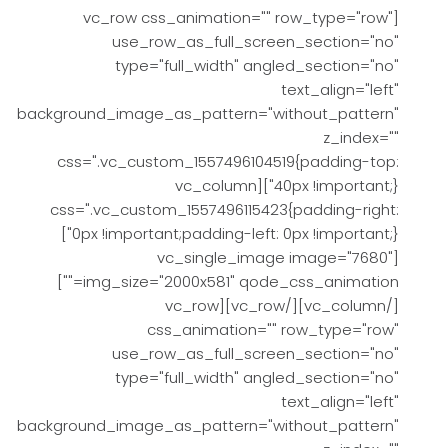
[vc_row css_animation="" row_type="row"
use_row_as_full_screen_section="no"
type="full_width" angled_section="no"
text_align="left"
background_image_as_pattern="without_pattern"
z_index=""
css=".vc_custom_1557496104519{padding-top:
40px !important;}"][vc_column
css=".vc_custom_1557496115423{padding-right:
0px !important;padding-left: 0px !important;}"]
[vc_single_image image="7680"
img_size="2000x581" qode_css_animation=""]
[/vc_column][/vc_row][vc_row
css_animation="" row_type="row"
use_row_as_full_screen_section="no"
type="full_width" angled_section="no"
text_align="left"
background_image_as_pattern="without_pattern"