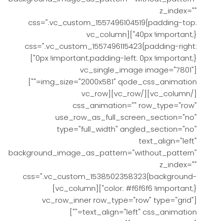
z_index=""
css=".vc_custom_1557496104519{padding-top:
40px !important;}"][vc_column
css=".vc_custom_1557496115423{padding-right:
0px !important;padding-left: 0px !important;}"]
[vc_single_image image="7801"
img_size="2000x581" qode_css_animation=""]
[/vc_column][/vc_row][vc_row
css_animation="" row_type="row"
use_row_as_full_screen_section="no"
type="full_width" angled_section="no"
text_align="left"
background_image_as_pattern="without_pattern"
z_index=""
css=".vc_custom_1538502358323{background-
color: #f6f6f6 !important;}"][vc_column]
[vc_row_inner row_type="row" type="grid"
text_align="left" css_animation=""]