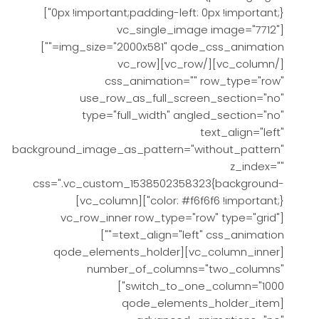
0px !important;padding-left: 0px !important;}"]
[vc_single_image image="7712"
img_size="2000x581" qode_css_animation=""]
[/vc_column][/vc_row][vc_row
css_animation="" row_type="row"
use_row_as_full_screen_section="no"
type="full_width" angled_section="no"
text_align="left"
background_image_as_pattern="without_pattern"
z_index=""
css=".vc_custom_1538502358323{background-
color: #f6f6f6 !important;}"][vc_column]
[vc_row_inner row_type="row" type="grid"
text_align="left" css_animation=""]
[vc_column_inner][qode_elements_holder
number_of_columns="two_columns"
switch_to_one_column="1000"]
[qode_elements_holder_item