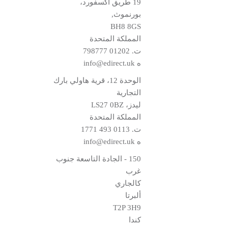
19 طريق أكسفورد،
بورنموث,
BH8 8GS
المملكة المتحدة
ت.
01202 798777
ه
info@edirect.uk
الوحدة 12، قرية هاولي بارك
التجارية
ليدز، LS27 0BZ
المملكة المتحدة
ت.
0113 493 1771
ه
info@edirect.uk
150 - الجادة التاسعة جنوب
غرب
كالجاري
ألبرتا
T2P 3H9
كندا