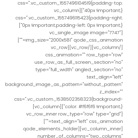
css=".vc_custom_1557496104519{padding-top:
40px !important;}"][vc_column
css=".vc_custom_1557496115423{padding-right:
0px !important;padding-left: 0px !important;}"]
[vc_single_image image="7747"
img_size="2000x581" qode_css_animation=""]
[/vc_column][/vc_row][vc_row
css_animation="" row_type="row"
use_row_as_full_screen_section="no"
type="full_width" angled_section="no"
text_align="left"
background_image_as_pattern="without_pattern"
z_index=""
css=".vc_custom_1538502358323{background-
color: #f6f6f6 !important;}"][vc_column]
[vc_row_inner row_type="row" type="grid"
text_align="left" css_animation=""]
[vc_column_inner][qode_elements_holder
number_of_columns="two_columns"