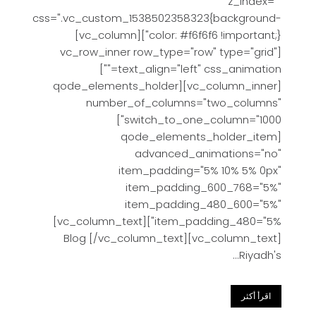
z_index=""
css=".vc_custom_1538502358323{background-
color: #f6f6f6 !important;}"][vc_column]
[vc_row_inner row_type="row" type="grid"
text_align="left" css_animation=""]
[vc_column_inner][qode_elements_holder
number_of_columns="two_columns"
switch_to_one_column="1000"]
[qode_elements_holder_item
advanced_animations="no"
item_padding="5% 10% 5% 0px"
item_padding_600_768="5%"
item_padding_480_600="5%"
item_padding_480="5%"][vc_column_text]
Blog [/vc_column_text][vc_column_text]
Riyadh's...
اقرأ أكثر